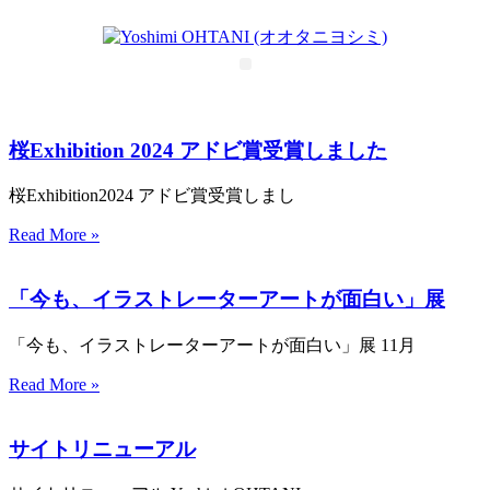
コ
ン
テ
メ
ン
ニ
ツ
に
ュ
桜Exhibition 2024 アドビ賞受賞しました
ス
ー
キ
桜Exhibition2024 アドビ賞受賞しまし
ッ
プ
Read More »
「今も、イラストレーターアートが面白い」展
「今も、イラストレーターアートが面白い」展 11月
Read More »
サイトリニューアル