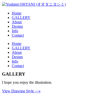
コ
ン
Home
テ
GALLERY
ン
About
ツ
Design
に
Info
ス
Contact
キ
メ
Home
ッ
GALLERY
ニ
プ
About
ュ
Design
ー
Info
Contact
GALLERY
I hope you enjoy the illustration.
View Drawing Style ⟶