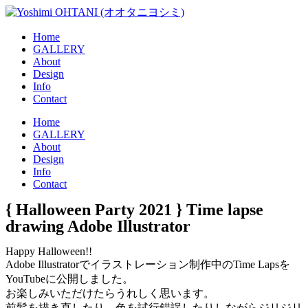
コ
ン
Home
テ
GALLERY
ン
About
ツ
Design
に
Info
ス
Contact
キ
メ
Home
ッ
GALLERY
ニ
プ
About
ュ
Design
ー
Info
Contact
{ Halloween Party 2021 } Time lapse
drawing Adobe Illustrator
Happy Halloween!!
Adobe Illustratorでイラストレーション制作中のTime Lapsを
YouTubeに公開しました。
お楽しみいただけたらうれしく思います。
前髪を描き直したり、色を試行錯誤したりしながらジリジリ