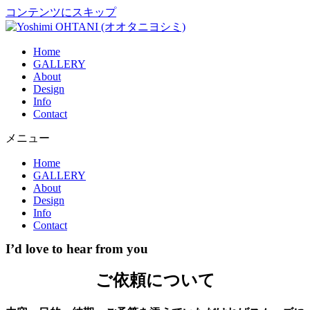
コンテンツにスキップ
Home
GALLERY
About
Design
Info
Contact
メニュー
Home
GALLERY
About
Design
Info
Contact
I’d love to hear from you
ご依頼について