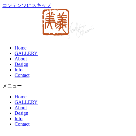
コンテンツにスキップ
Home
GALLERY
About
Design
Info
Contact
メニュー
Home
GALLERY
About
Design
Info
Contact