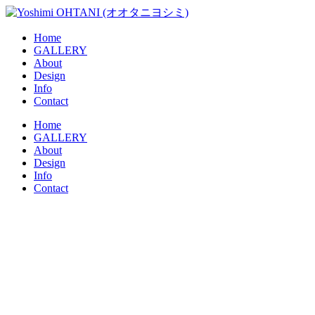
コ
ン
Home
テ
GALLERY
ン
About
ツ
Design
に
Info
ス
Contact
キ
メ
Home
ッ
GALLERY
ニ
プ
About
ュ
Design
ー
Info
Contact