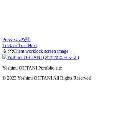
Prev
ハルの冠
Trick or Treat
Next
タグ:
Client work
lock screen image
Yoshimi OHTANI Portfolio site
© 2023 Yoshimi OHTANI All Rights Reserved