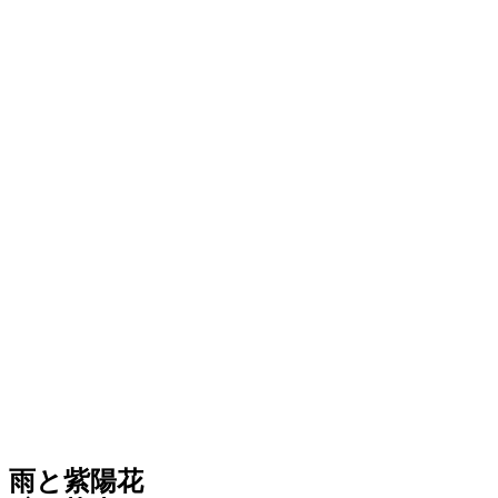
雨と紫陽花