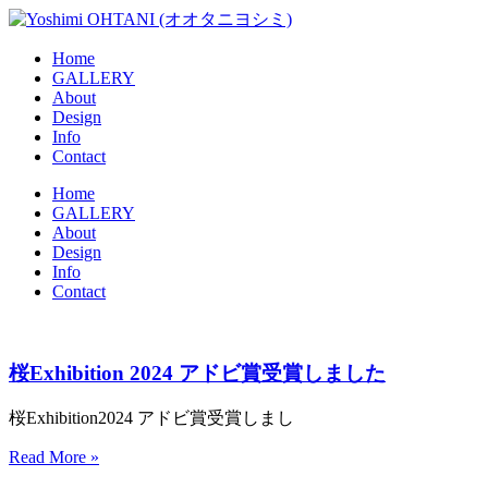
コ
ン
Home
テ
GALLERY
ン
About
ツ
Design
に
Info
ス
Contact
キ
メ
Home
ッ
GALLERY
ニ
プ
About
ュ
Design
ー
Info
Contact
桜Exhibition 2024 アドビ賞受賞しました
桜Exhibition2024 アドビ賞受賞しまし
Read More »