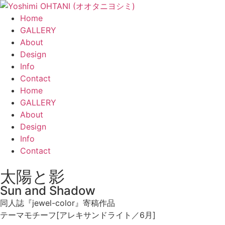
コ
ン
Home
テ
GALLERY
ン
About
ツ
Design
に
Info
ス
Contact
キ
メ
Home
ッ
ニ
GALLERY
プ
ュ
About
ー
Design
Info
Contact
太陽と影
Sun and Shadow
同人誌『jewel-color』寄稿作品
テーマモチーフ[アレキサンドライト／6月]