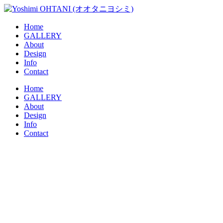
コ
ン
Home
テ
GALLERY
ン
About
ツ
Design
に
Info
ス
Contact
キ
メ
Home
ッ
GALLERY
ニ
プ
About
ュ
Design
ー
Info
Contact