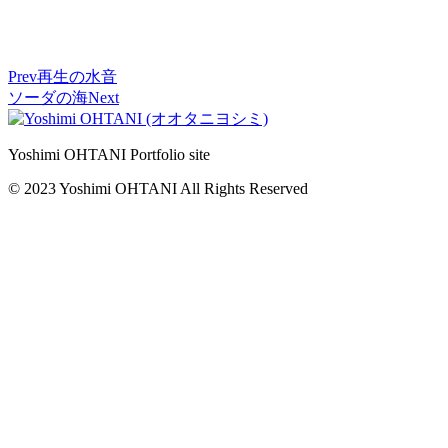
Prev
再生の水音
ソーダの海
Next
Yoshimi OHTANI Portfolio site
© 2023 Yoshimi OHTANI All Rights Reserved