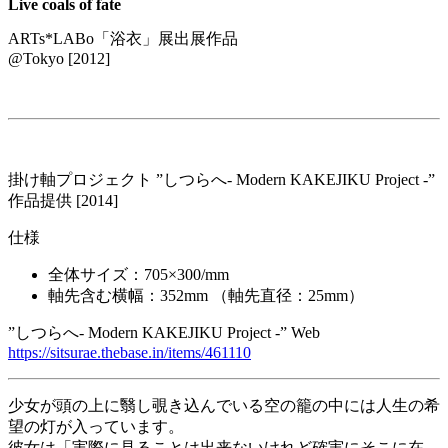
Live coals of fate
ARTs*LABo「浴衣」展出展作品
@Tokyo [2012]
掛け軸プロジェクト ”しつらへ- Modern KAKEJIKU Project -”
作品提供 [2014]
仕様
全体サイズ：705×300/mm
軸先含む横幅：352mm （軸先直径：25mm）
”しつらへ- Modern KAKEJIKU Project -” Web
https://sitsurae.thebase.in/items/461110
少女が頭の上に翳し覗き込んでいる空の籠の中には人生の希
望の灯が入っています。
彼女は「実際に見ることは出来ないけれど確実にそこに在