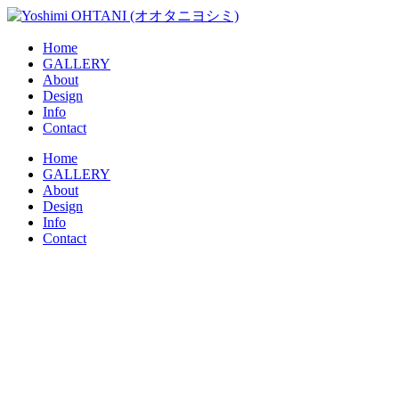
コ
ン
Home
テ
GALLERY
ン
About
ツ
Design
に
Info
ス
Contact
キ
メ
Home
ッ
GALLERY
ニ
プ
About
ュ
Design
ー
Info
Contact