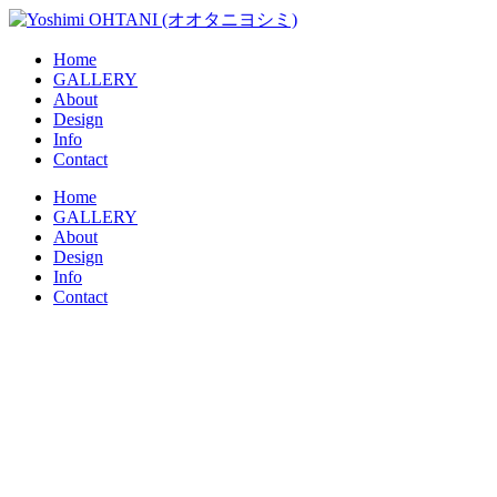
コ
ン
Home
テ
GALLERY
ン
About
ツ
Design
に
Info
ス
Contact
キ
メ
Home
ッ
GALLERY
ニ
プ
About
ュ
Design
ー
Info
Contact